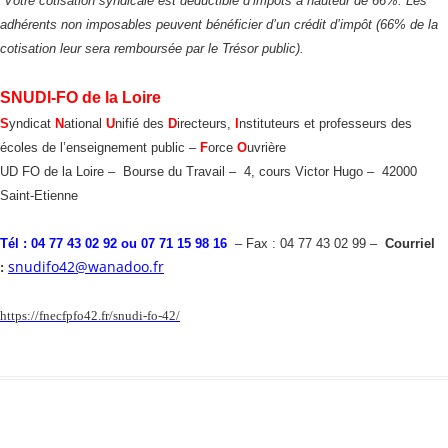
Votre cotisation syndicale est déductible d’impôts à hauteur de 66%. Les
adhérents non imposables peuvent bénéficier d’un crédit d’impôt (66% de la
cotisation leur sera remboursée par le Trésor public).
SNUDI-FO de la Loire
S
yndicat
N
ational
U
nifié des
D
irecteurs,
I
nstituteurs et professeurs des
écoles de l’enseignement public –
F
orce
O
uvrière
UD FO de la Loire – Bourse du Travail – 4, cours Victor Hugo – 42000
Saint-Etienne
Tél : 04 77 43 02 92 ou 07 71 15 98 16
– Fax : 04 77 43 02 99 –
Courriel
snudifo42@wanadoo.fr
:
https://fnecfpfo42.fr/snudi-fo-42/