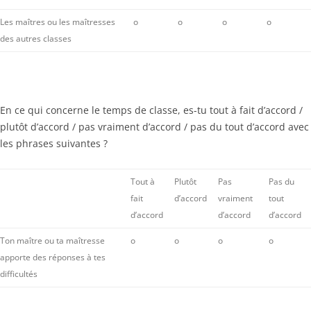
Les maîtres ou les maîtresses
o
o
o
o
des autres classes
En ce qui concerne le temps de classe, es-tu tout à fait d’accord /
plutôt d’accord / pas vraiment d’accord / pas du tout d’accord avec
les phrases suivantes ?
Tout à
Plutôt
Pas
Pas du
fait
d’accord
vraiment
tout
d’accord
d’accord
d’accord
Ton maître ou ta maîtresse
o
o
o
o
apporte des réponses à tes
difficultés