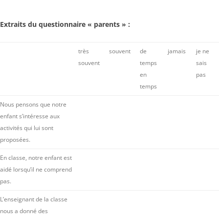
Extraits du questionnaire « parents » :
très
souvent
de
jamais
je ne
souvent
temps
sais
en
pas
temps
Nous pensons que notre
enfant s’intéresse aux
activités qui lui sont
proposées.
En classe, notre enfant est
aidé lorsqu’il ne comprend
pas.
L’enseignant de la classe
nous a donné des