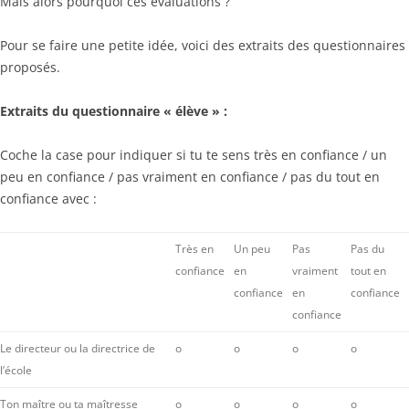
Mais alors pourquoi ces évaluations ?
Pour se faire une petite idée, voici des extraits des questionnaires
proposés.
Extraits du questionnaire « élève » :
Coche la case pour indiquer si tu te sens très en confiance / un
peu en confiance / pas vraiment en confiance / pas du tout en
confiance avec :
Très en
Un peu
Pas
Pas du
confiance
en
vraiment
tout en
confiance
en
confiance
confiance
Le directeur ou la directrice de
o
o
o
o
l’école
Ton maître ou ta maîtresse
o
o
o
o