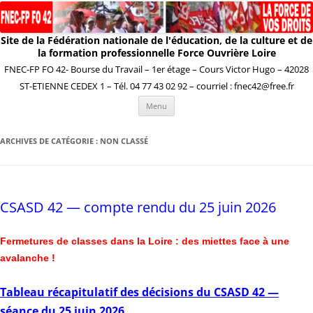
Site de la Fédération nationale de l'éducation, de la culture et de
la formation professionnelle Force Ouvrière Loire
FNEC-FP FO 42- Bourse du Travail – 1er étage – Cours Victor Hugo – 42028
ST-ETIENNE CEDEX 1 – Tél. 04 77 43 02 92 – courriel : fnec42@free.fr
Aller
Menu
au
contenu
ARCHIVES DE CATÉGORIE :
NON CLASSÉ
CSASD 42 — compte rendu du 25 juin 2026
Fermetures
de classes dans la Loire : des miettes face à une
avalanche !
Tableau récapitulatif des décisions du CSASD 42 —
séance du 25 juin 2026