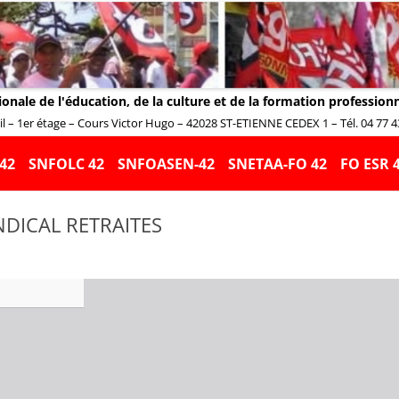
ionale de l'éducation, de la culture et de la formation profession
 – 1er étage – Cours Victor Hugo – 42028 ST-ETIENNE CEDEX 1 – Tél. 04 77 43 
Aller
au
42
SNFOLC 42
SNFOASEN-42
SNETAA-FO 42
FO ESR 
contenu
DICAL RETRAITES