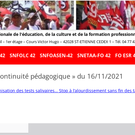
ionale de l'éducation, de la culture et de la formation profession
 – 1er étage – Cours Victor Hugo – 42028 ST-ETIENNE CEDEX 1 – Tél. 04 77 43 
Aller
au
42
SNFOLC 42
SNFOASEN-42
SNETAA-FO 42
FO ESR 
contenu
ontinuité pédagogique » du 16/11/2021
isation des tests salivaires…
Stop à l’alourdissement sans fin des 