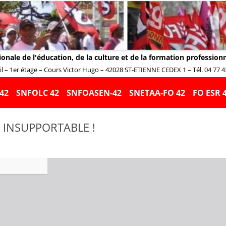
ionale de l'éducation, de la culture et de la formation profession
 – 1er étage – Cours Victor Hugo – 42028 ST-ETIENNE CEDEX 1 – Tél. 04 77 43 
Aller
au
42
SNFOLC 42
SNFOASEN-42
SNETAA-FO 42
FO ESR 
contenu
 INSUPPORTABLE !