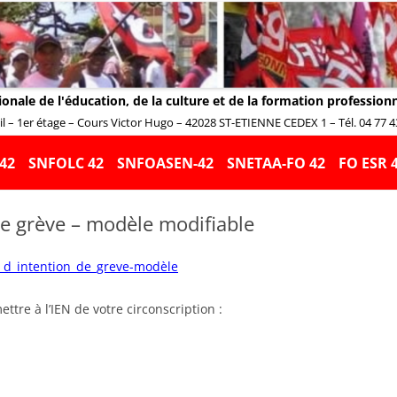
ionale de l'éducation, de la culture et de la formation profession
 – 1er étage – Cours Victor Hugo – 42028 ST-ETIENNE CEDEX 1 – Tél. 04 77 43 
Aller
au
42
SNFOLC 42
SNFOASEN-42
SNETAA-FO 42
FO ESR 
contenu
de grève – modèle modifiable
n_d_intention_de_greve-modèle
ettre à l’IEN de votre circonscription :