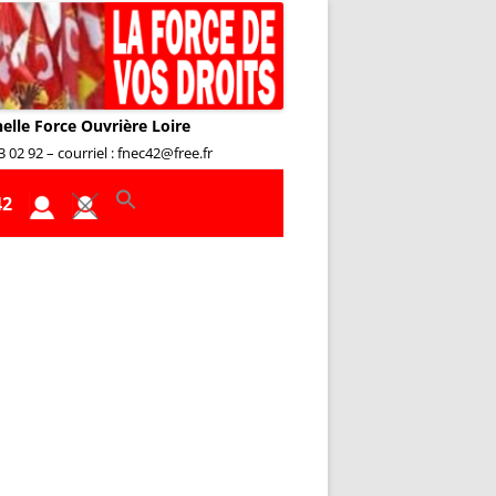
nelle Force Ouvrière Loire
02 92 – courriel : fnec42@free.fr
42