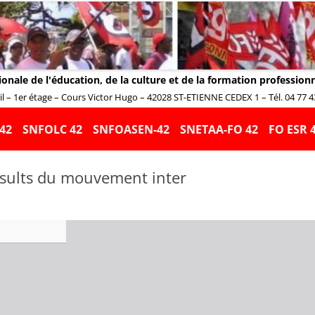
ionale de l'éducation, de la culture et de la formation profession
 – 1er étage – Cours Victor Hugo – 42028 ST-ETIENNE CEDEX 1 – Tél. 04 77 43 
Aller
au
42
SNFOLC 42
SNFOASEN-42
SNETAA-FO 42
FO ESR 
contenu
sults du mouvement inter