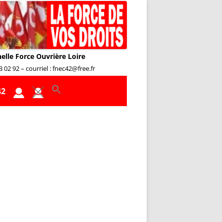
nelle Force Ouvrière Loire
02 92 – courriel : fnec42@free.fr
42