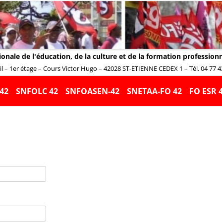
ionale de l'éducation, de la culture et de la formation profession
 – 1er étage – Cours Victor Hugo – 42028 ST-ETIENNE CEDEX 1 – Tél. 04 77 43 
Aller
au
42
SNFOLC 42
SNFOASEN-42
SNETAA-FO 42
FO ESR 
contenu