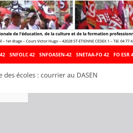
ionale de l'éducation, de la culture et de la formation profession
 – 1er étage – Cours Victor Hugo – 42028 ST-ETIENNE CEDEX 1 – Tél. 04 77 43 
Aller
au
42
SNFOLC 42
SNFOASEN-42
SNETAA-FO 42
FO ESR 
contenu
e des écoles : courrier au DASEN