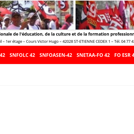
ionale de l'éducation, de la culture et de la formation profession
 – 1er étage – Cours Victor Hugo – 42028 ST-ETIENNE CEDEX 1 – Tél. 04 77 43 
Aller
au
42
SNFOLC 42
SNFOASEN-42
SNETAA-FO 42
FO ESR 
contenu