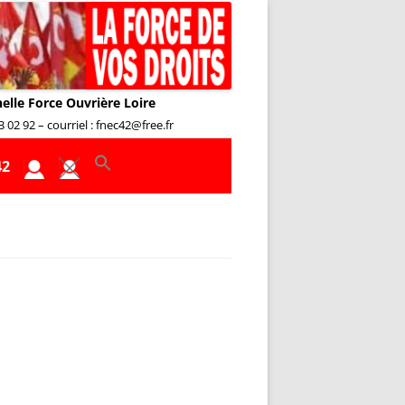
nelle Force Ouvrière Loire
02 92 – courriel : fnec42@free.fr
42