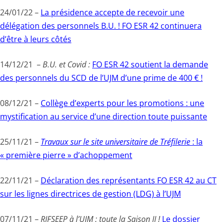
24/01/22 –
La présidence accepte de recevoir une
délégation des personnels B.U. ! FO ESR 42 continuera
d’être à leurs côtés
14/12/21 –
B.U. et Covid :
FO ESR 42 soutient la demande
des personnels du SCD de l’UJM d’une prime de 400 € !
08/12/21 –
Collège d’experts pour les promotions : une
mystification au service d’une direction toute puissante
25/11/21 –
Travaux sur le site universitaire de Tréfilerie
: la
« première pierre » d’achoppement
22/11/21 –
Déclaration des représentants FO ESR 42 au CT
sur les lignes directrices de gestion (LDG) à l’UJM
07/11/21 –
RIFSEEP à l’UJM : toute la Saison II !
Le dossier