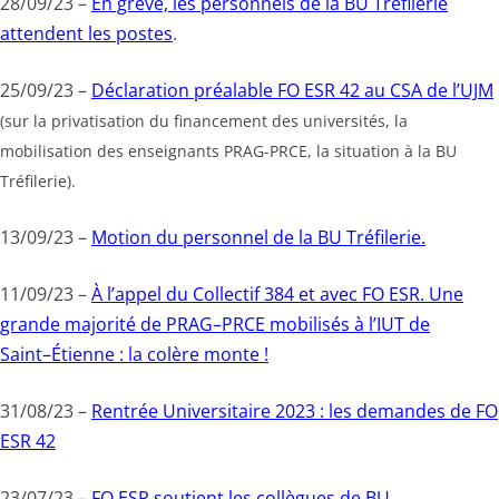
28/09/23 –
En grève, les personnels de la BU Tréfilerie
attendent les postes
.
25/09/23 –
Déclaration préalable FO ESR 42 au CSA de l’UJM
(sur la privatisation du financement des universités, la
mobilisation des enseignants PRAG-PRCE, la situation à la BU
Tréfilerie).
13/09/23 –
Motion du personnel de la BU Tréfilerie.
11/09/23 –
À l’appel du
Collec
tif 384 et
avec
FO ESR
.
Une
grande majorité de PRAG
–
PRCE mobilisés à l’IUT
de
Saint
–
Étienne
: la colère monte
!
31/08/23 –
Rentrée Universitaire 2023 : les demandes de FO
ESR 42
23/07/23 –
FO ESR soutient les collègues de BU