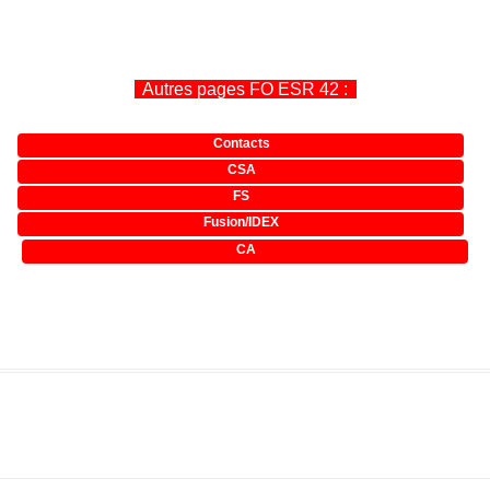
Autres pages FO ESR 42 :
.
Contacts
CSA
FS
Fusion/IDEX
CA