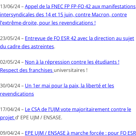
13/06/24 –
Appel de la FNEC FP FP-FO 42 aux manifestations
intersyndicales des 14 et 15 juin, contre Macron, contre
l’extrême-droite, pour les revendications !
23/05/24 –
Entrevue de FO ESR 42 avec la direction au sujet
du cadre des astreintes
.
02/05/24 –
Non à la répression contre les étudiants !
Respect des franchises
universitaires !
30/04/24 –
Un 1er mai pour la paix, la liberté et les
revendications
17/04/24 –
Le CSA de l’UJM vote majoritairement contre le
projet
d’ EPE UJM / ENSASE.
09/04/24 –
EPE UJM / ENSASE à marche forcée : pour FO ESR