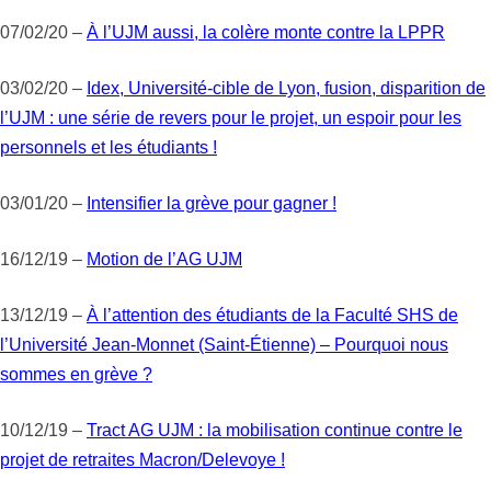
07/02/20 –
À l’UJM aussi, la colère monte contre la LPPR
03/02/20 –
Idex, Université-cible de Lyon, fusion, disparition de
l’UJM : une série de revers pour le projet, un espoir pour les
personnels et les étudiants !
03/01/20 –
Intensifier la grève pour gagner !
16/12/19 –
Motion de l’AG UJM
13/12/19 –
À l’attention des étudiants de la Faculté SHS de
l’Université Jean-Monnet (Saint-Étienne) – Pourquoi nous
sommes en grève ?
10/12/19 –
Tract AG UJM : la mobilisation continue contre le
projet de retraites Macron/Delevoye !